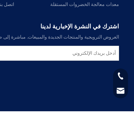
معدات معالجة الخضروات المستقلة
اتصل بنا
اشترك في النشرة الإخبارية لدينا
العروض الترويجية والمنتجات الجديدة والمبيعات. مباشرة إلى ص
+86-150-6448-
+86-158-6343-
sucy9399@gmai
+86-156-1020-7
971865426@qq