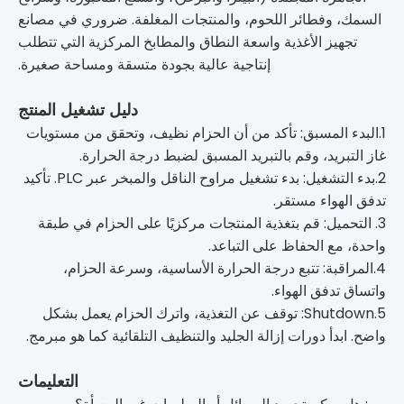
السمك، وفطائر اللحوم، والمنتجات المغلفة. ضروري في مصانع
تجهيز الأغذية واسعة النطاق والمطابخ المركزية التي تتطلب
إنتاجية عالية بجودة متسقة ومساحة صغيرة.
دليل تشغيل المنتج
1.البدء المسبق: تأكد من أن الحزام نظيف، وتحقق من مستويات
غاز التبريد، وقم بالتبريد المسبق لضبط درجة الحرارة.
2.بدء التشغيل: بدء تشغيل مراوح الناقل والمبخر عبر PLC. تأكيد
تدفق الهواء مستقر.
3. التحميل: قم بتغذية المنتجات مركزيًا على الحزام في طبقة
واحدة، مع الحفاظ على التباعد.
4.المراقبة: تتبع درجة الحرارة الأساسية، وسرعة الحزام،
واتساق تدفق الهواء.
5.Shutdown: توقف عن التغذية، واترك الحزام يعمل بشكل
واضح. ابدأ دورات إزالة الجليد والتنظيف التلقائية كما هو مبرمج.
التعليمات