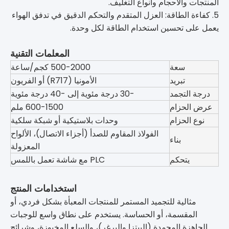
المنتجات والأحجام وأنواع التغليف.
5. كفاءة الطاقة: العزل المتقدم والتحكم الدقيق في تدفق الهواء
يعمل على تحسين استخدام الطاقة لكل وحدة.
المعلمات التقنية
سعة
500-2000 كجم/ساعة
تبريد
الأمونيا (R717) أو الفريون
درجة التجمد
-30 درجة مئوية إلى -40 درجة مئوية
عرض الحزام
600-1500 ملم
نوع الحزام
وحدات بلاستيكية أو شبكة سلكية
الفولاذ المقاوم للصدأ (أجزاء الاتصال)، الألواح
بناء
المعزولة
يتحكم
PLC مع شاشة تعمل باللمس
استخدامات المنتج
مثالية للتجميد المستمر للمنتجات المعبأة بشكل فردي، أو
المقسمة، أو الحساسة. يستخدم على نطاق واسع للوجبات
الجاهزة المجمدة (البيتزا والبرغر)، والسلع المخبوزة، وشرائح