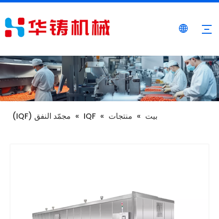
بيت
»
منتجات
»
IQF
»
مجمّد النفق (IQF)